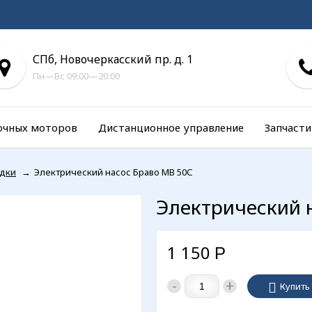
СПб, Новочеркасский пр. д. 1
Пн—Вс 09:00—20:00
очных моторов
Дистанционное управление
Запчасти
одки
→
Электрический насос Браво MB 50С
Электрический 
1 150
Р
-
+
Купить