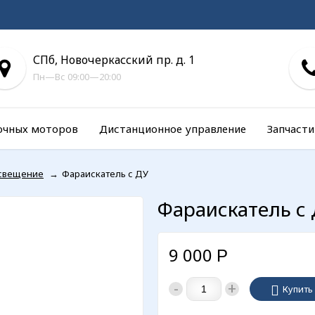
СПб, Новочеркасский пр. д. 1
Пн—Вс 09:00—20:00
очных моторов
Дистанционное управление
Запчасти
освещение
→
Фараискатель с ДУ
Фараискатель с
9 000
Р
-
+
Купить