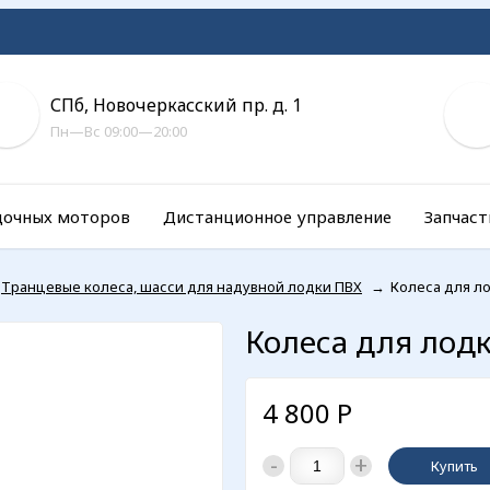
СПб, Новочеркасский пр. д. 1
Пн—Вс 09:00—20:00
дочных моторов
Дистанционное управление
Запчаст
Транцевые колеса, шасси для надувной лодки ПВХ
→
Колеса для л
Колеса для лод
4 800
Р
-
+
Купить