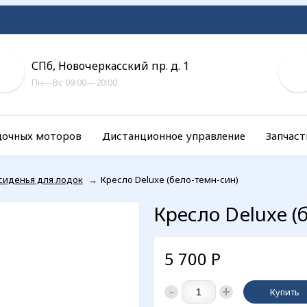
СПб, Новочеркасский пр. д. 1
Пн—Вс 09:00—20:00
дочных моторов
Дистанционное управление
Запчаст
 сиденья для лодок
→
Кресло Deluxe (бело-темн-син)
Кресло Deluxe (
5 700
Р
-
+
Купить