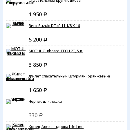
Спасательный круг-подкова
1 950
Р
Винт Suzuki DT40 11 1/8 X 16
5 200
Р
MOTUL Outboard TECH 2T, 5 л.
3 850
Р
Жилет спасательный Штурман (оранжевый)
1 650
Р
Черпак для лодки
330
Р
Конец Александрова Life Line