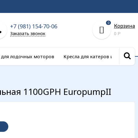
0
+7 (981) 154-70-06
Корзина
Заказать звонок
0
Р
 для лодочных моторов
Кресла для катеров и сиденья д
ьная 1100GPH EuropumpII