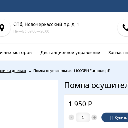
СПб, Новочеркасский пр. д. 1
Пн—Вс 09:00—20:00
очных моторов
Дистанционное управление
Запчасти
ание и дренаж
→
Помпа осушительная 1100GPH EuropumpII
Помпа осушител
1 950
Р
-
+
Купить