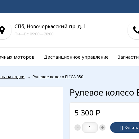
СПб, Новочеркасский пр. д. 1
Пн—Вс 09:00—20:00
очных моторов
Дистанционное управление
Запчасти
алы на лодки
→
Рулевое колесо ELICA 350
Рулевое колесо 
5 300
Р
-
+
Купить