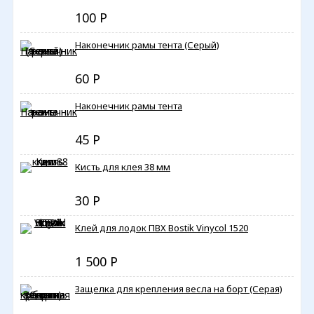
100
Р
Наконечник рамы тента (Серый)
60
Р
Наконечник рамы тента
45
Р
Кисть для клея 38 мм
30
Р
Клей для лодок ПВХ Bostik Vinycol 1520
1 500
Р
Защелка для крепления весла на борт (Серая)