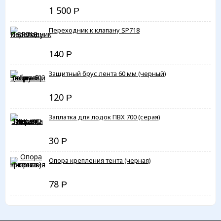
1 500
Р
Переходник к клапану SP718
140
Р
Защитный брус лента 60 мм (черный)
120
Р
Заплатка для лодок ПВХ 700 (серая)
30
Р
Опора крепления тента (черная)
78
Р