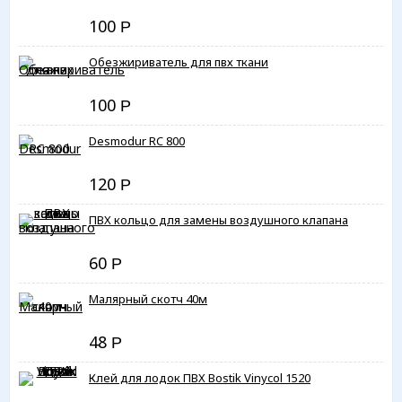
100
Р
Обезжириватель для пвх ткани
100
Р
Desmodur RC 800
120
Р
ПВХ кольцо для замены воздушного клапана
60
Р
Малярный скотч 40м
48
Р
Клей для лодок ПВХ Bostik Vinycol 1520