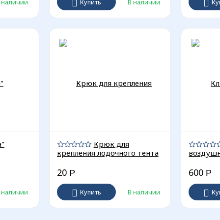
 наличии
Купить
В наличии
Ку
н"
Крюк для
крепления лодочного тента
воздушн
20
600
Р
Р
 наличии
Купить
В наличии
Ку