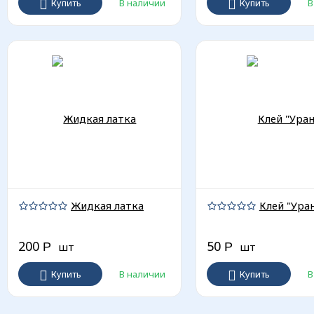
Купить
В наличии
Купить
В
Жидкая латка
Клей "Ура
200
50
Р
шт
Р
шт
Купить
В наличии
Купить
В