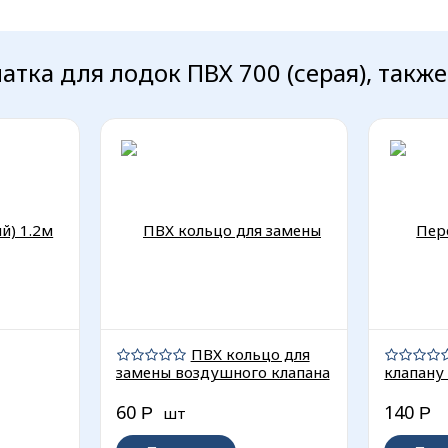
тка для лодок ПВХ 700 (серая), такж
ПВХ кольцо для
замены воздушного клапана
клапану
60
140
Р
шт
Р