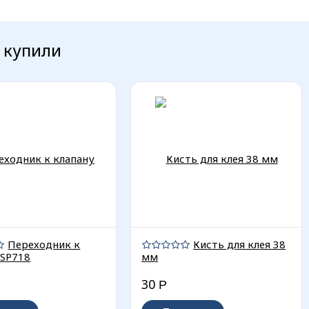
е купили
Переходник к
Кисть для клея 38
 SP718
мм
30
Р