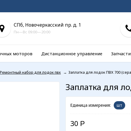
СПб, Новочеркасский пр. д. 1
Пн—Вс 09:00—20:00
очных моторов
Дистанционное управление
Запчасти
Ремонтный набор для лодок пвх
→
Заплатка для лодок ПВХ 700 (сера
Заплатка для ло
Единица измерения:
шт
30
Р